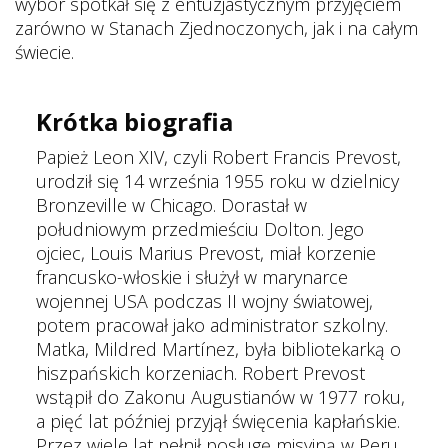
wybór spotkał się z entuzjastycznym przyjęciem
zarówno w Stanach Zjednoczonych, jak i na całym
świecie.
Krótka biografia
Papież Leon XIV, czyli Robert Francis Prevost,
urodził się 14 września 1955 roku w dzielnicy
Bronzeville w Chicago. Dorastał w
południowym przedmieściu Dolton. Jego
ojciec, Louis Marius Prevost, miał korzenie
francusko-włoskie i służył w marynarce
wojennej USA podczas II wojny światowej,
potem pracował jako administrator szkolny.
Matka, Mildred Martínez, była bibliotekarką o
hiszpańskich korzeniach. Robert Prevost
wstąpił do Zakonu Augustianów w 1977 roku,
a pięć lat później przyjął święcenia kapłańskie.
Przez wiele lat pełnił posługę misyjną w Peru,