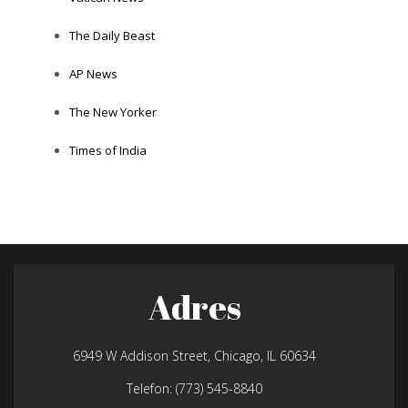
The Daily Beast
AP News
The New Yorker
Times of India
Adres
6949 W Addison Street, Chicago, IL 60634
Telefon: (773) 545-8840