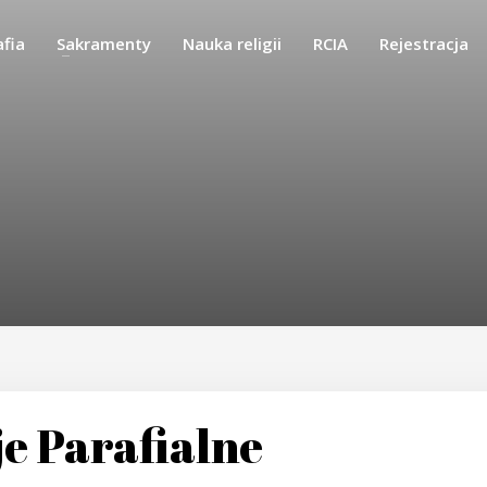
afia
Sakramenty
Nauka religii
RCIA
Rejestracja
je Parafialne